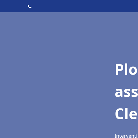
📞
Pl
as
Cl
Intervent