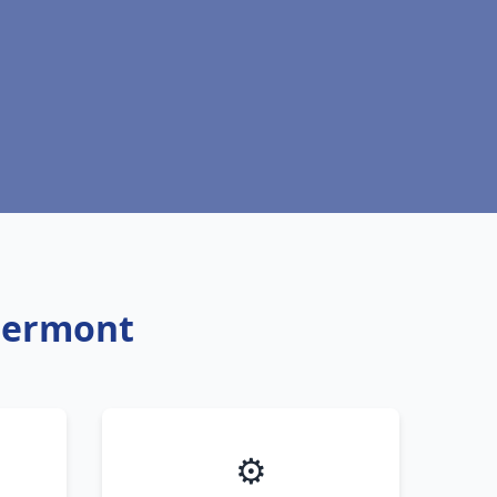
Clermont
⚙️