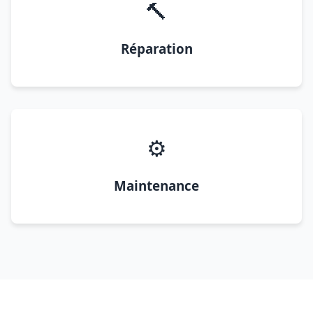
🔨
Réparation
⚙️
Maintenance