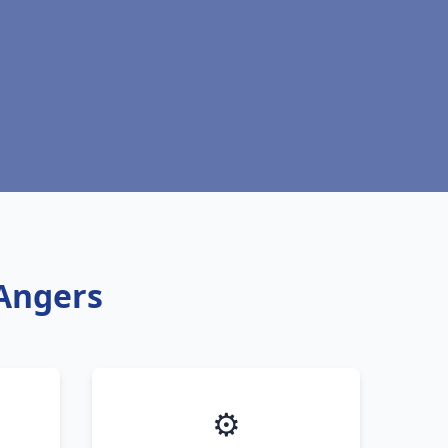
 Angers
⚙️