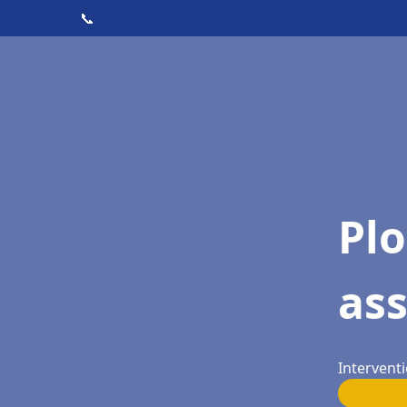
📞
Pl
as
Interventi