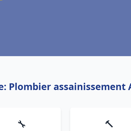
e: Plombier assainissement
🔧
🔨